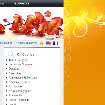
ues gratuits
Ajouter aux favoris
Catégories
Toutes Categories
Prestashop
Nouveau
OpenCart
Agriculture
Alimentation & Boissons
Animaux & Chiens
Architecture
Art & Photographie
Automobile
Avocat - Juridique
Beauté