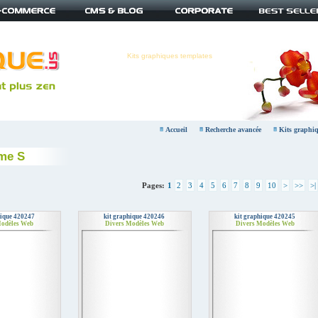
Kits graphiques templates
Accueil
Recherche avancée
Kits graphiq
ème S
Pages:
1
2
3
4
5
6
7
8
9
10
>
>>
>|
hique 420247
kit graphique 420246
kit graphique 420245
Modèles Web
Divers Modèles Web
Divers Modèles Web