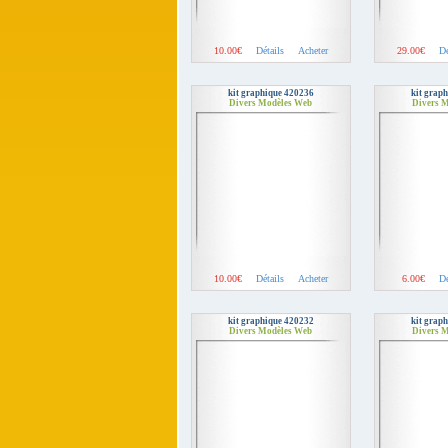
10.00€
Détails
Acheter
29.00€
Dé
kit graphique 420236
kit grap
Divers Modèles Web
Divers 
10.00€
Détails
Acheter
6.00€
Dé
kit graphique 420232
kit grap
Divers Modèles Web
Divers 