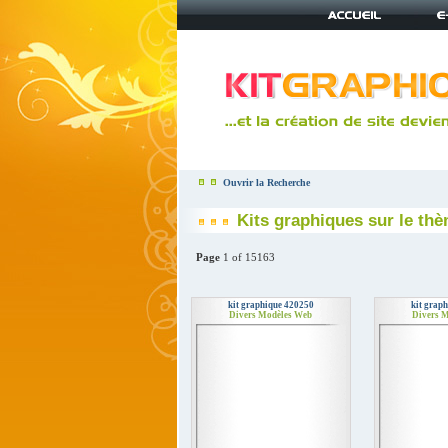
Ouvrir la Recherche
Kits graphiques sur le th
Page
1 of 15163
kit graphique 420250
kit grap
Divers Modèles Web
Divers 