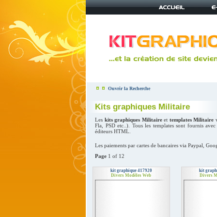
Ouvrir la Recherche
Kits graphiques Militaire
Les
kits graphiques Militaire
et
templates Militaire
v
Fla, PSD etc..). Tous les templates sont fournis av
éditeurs HTML.
Les paiements par cartes de bancaires via Paypal, Goog
Page
1 of 12
kit graphique 417920
kit grap
Divers Modèles Web
Divers 