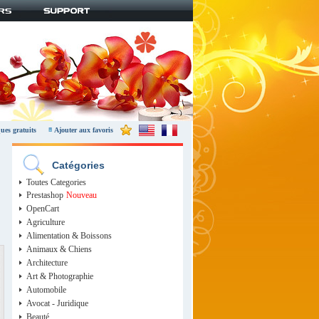
ues gratuits
Ajouter aux favoris
Catégories
,
Toutes Categories
Prestashop
Nouveau
OpenCart
Agriculture
Alimentation & Boissons
Animaux & Chiens
Architecture
Art & Photographie
Automobile
Avocat - Juridique
Beauté