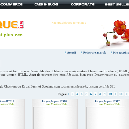
Kits graphiques templates
Accueil
Recherche avancée
Kits graphiq
ous sont fournis avec l'ensemble des fichiers sources nécessaires à leurs modifications ( HTML
ec une version HTML. Ainsi ils peuvent être modifiés aussi bien avec Dreamweaver ou d'autres
le Checkout ou Royal Bank of Scotland sont totalement sécurisés, ils sont certifiés SSL.
Pages:
1
2
3
4
5
6
7
8
9
10
>
>>
>|
hique 417919
kit graphique 417918
kit graphique 417917
Modèles Web
Divers Modèles Web
Divers Modèles Web